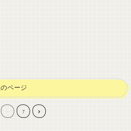
次のページ
次
…
7
へ