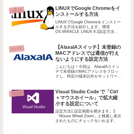
LINUXでGoogle Chromeをイ
インフラ
ンストールする方法
LINUXでGoogle Chromeをインストー
ルする方法を紹介します。環境
OS:MIRACLE LINUX 9.2設定方法
1.CLIでログインして以下のコマンド
を実行し、新規でファイルを作成す
る。vi /etc/yum.repos.d/
【AlaxalAスイッチ】未登録の
インフラ
MACアドレスでは通信が行え
ないようにする設定方法
こんにちは！今回は、AlaxalAスイッ
チで未登録のMACアドレスをブロッ
クし、特定の端末以外がネットワーク
にアクセスできないようにする設定方
法を解説します。この設定を活用する
ことで、ネットワークのセキュリティ
Visual Studio Code で「Ctrl
インフラ
を強化できます。1. 概要MA
＋マウスホイール」で拡大縮
小する設定について
設定方法1.設定画面を開きます。2.
「Mouse Wheel Zoom」と検索し表示
されたものにチェックをいれます。