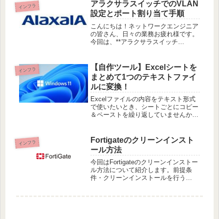
アラクサラスイッチでのVLAN
インフラ
設定とポート割り当て手順
こんにちは！ネットワークエンジニア
の皆さん、日々の業務お疲れ様です。
今回は、**アラクサラスイッチ
（Allied Telesis）**を使ってVLANを
設定し、ポートを割り当てる手順につ
いて解説します。さらに、スイッチの
【自作ツール】Excelシートを
インフラ
再起動が必要かどうか
まとめて1つのテキストファイ
ルに変換！
Excelファイルの内容をテキスト形式
で使いたいとき、シートごとにコピー
＆ペーストを繰り返していませんか？
そんな面倒な作業を一瞬で終わらせる
ツールを作成したので紹介します！こ
んな悩みありませんか？Excelデータ
Fortigateのクリーンインスト
インフラ
の分析や加工をテキストエデ
ール方法
今回はFortigateのクリーンインストー
ル方法について紹介します。前提条
件・クリーンインストールを行う
Fortigateのコンフィグがバックアップ
が取得されていること・作業PCに
「tftpd」、「Teratarm」がインストー
ルされてい