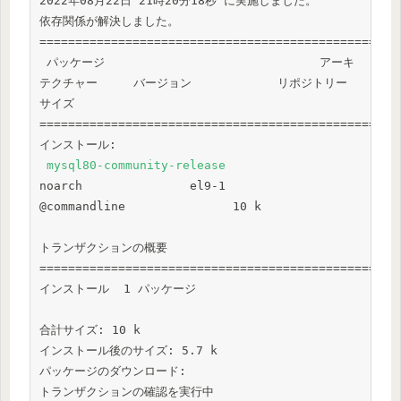
2022年08月22日 21時20分18秒 に実施しました。

依存関係が解決しました。

==================================================
 パッケージ                              アーキ
テクチャー     バージョン            リポジトリー              
サイズ

==================================================
インストール:

mysql80-community-release
noarch               el9-1                 
@commandline               10 k

トランザクションの概要

==================================================
インストール  1 パッケージ

合計サイズ: 10 k

インストール後のサイズ: 5.7 k

パッケージのダウンロード:

トランザクションの確認を実行中
