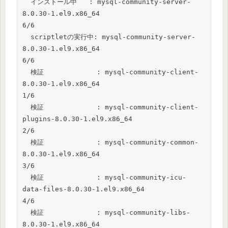
  インストール中   : mysql-community-server-
8.0.30-1.el9.x86_64                                                  
6/6

  scriptletの実行中: mysql-community-server-
8.0.30-1.el9.x86_64                                                  
6/6

  検証             : mysql-community-client-
8.0.30-1.el9.x86_64                                                  
1/6

  検証             : mysql-community-client-
plugins-8.0.30-1.el9.x86_64                                          
2/6

  検証             : mysql-community-common-
8.0.30-1.el9.x86_64                                                  
3/6

  検証             : mysql-community-icu-
data-files-8.0.30-1.el9.x86_64                                          
4/6

  検証             : mysql-community-libs-
8.0.30-1.el9.x86_64                                                    