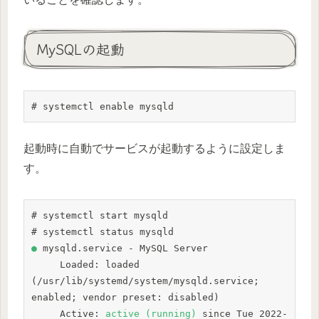
MySQLの起動
# systemctl enable mysqld
起動時に自動でサービスが起動するように設定しま
す。
# systemctl start mysqld

●
 mysqld.service - MySQL Server

     Loaded: loaded 
(/usr/lib/systemd/system/mysqld.service; 
enabled; vendor preset: disabled)

     Active: 
active (running)
 since Tue 2022-