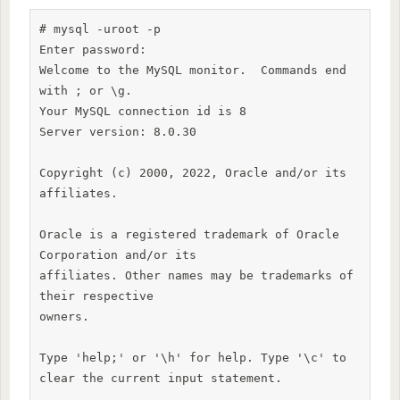
# mysql -uroot -p

Enter password:

Welcome to the MySQL monitor.  Commands end 
with ; or \g.

Your MySQL connection id is 8

Server version: 8.0.30

Copyright (c) 2000, 2022, Oracle and/or its 
affiliates.

Oracle is a registered trademark of Oracle 
Corporation and/or its

affiliates. Other names may be trademarks of 
their respective

owners.

Type 'help;' or '\h' for help. Type '\c' to 
clear the current input statement.
