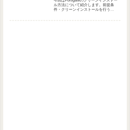
今回はFortigateのクリーンインストー
ル方法について紹介します。前提条
件・クリーンインストールを行う
Fortigateのコンフィグがバックアップ
が取得されていること・作業PCに
「tftpd」、「Teratarm」がインストー
ルされてい