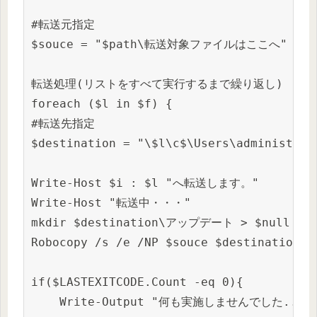
#転送元指定

$souce = "$path\転送対象ファイルはここへ"

転送処理(リストをすべて実行するまで繰り返し)

foreach ($l in $f) {

#転送先指定

$destination = "\$l\c$\Users\administrato
Write-Host $i : $l "へ転送します。"

Write-Host "転送中・・・"

mkdir $destination\アップデート > $null 

Robocopy /s /e /NP $souce $destination
if($LASTEXITCODE.Count -eq 0){ 

    Write-Output "何も実施しませんでした... `r