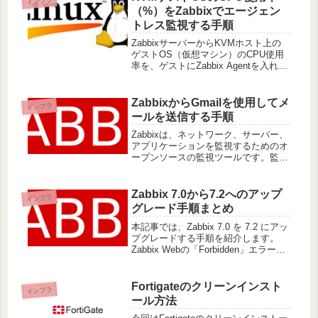
インフラ
う際の対処につ
（%）をZabbixでエージェン
トレス監視する手順
ZabbixサーバーからKVMホスト上の
ゲストOS（仮想マシン）のCPU使用
率を、ゲストにZabbix Agentを入れず
に（エージェントレス）監視する方法
を紹介します。Zabbix AgentはKVMホ
ストにのみ導入し、virshコマンド
ZabbixからGmailを使用してメ
インフラ
ールを送信する手順
Zabbixは、ネットワーク、サーバー、
アプリケーションを監視するためのオ
ープンソースの監視ツールです。監視
データに基づいて通知を送信する機能
もあり、メールを使ってアラートを受
け取ることができます。この記事で
Zabbix 7.0から7.2へのアップ
インフラ
は、Gmailを使用してZabb
グレード手順まとめ
本記事では、Zabbix 7.0 を 7.2 にアッ
プグレードする手順を紹介します。
Zabbix Webの「Forbidden」エラーへ
の対処も含め、RHEL系（RHEL /
AlmaLinux / Rocky Linux）環境を前提
に説明
Fortigateのクリーンインスト
インフラ
ール方法