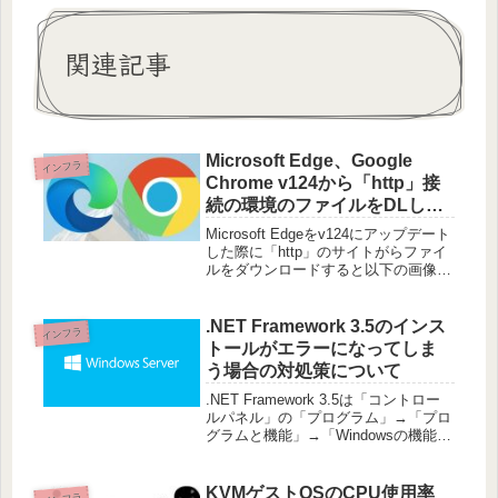
関連記事
Microsoft Edge、Google
インフラ
Chrome v124から「http」接
続の環境のファイルをDLした
際に「~を安全にダウンロード
Microsoft Edgeをv124にアップデート
することができません」と表
した際に「http」のサイトがらファイ
ルをダウンロードすると以下の画像の
示される件
ように警告がでるようになりました。
原因Microsoft Edge、Google Chrome
v124から「Ins
.NET Framework 3.5のインス
インフラ
トールがエラーになってしま
う場合の対処策について
.NET Framework 3.5は「コントロー
ルパネル」の「プログラム」→「プロ
グラムと機能」→「Windowsの機能の
有効化または無効化」からインストー
ルできますが、今回はその方法でイン
ストールできず、エラーになってしま
KVMゲストOSのCPU使用率