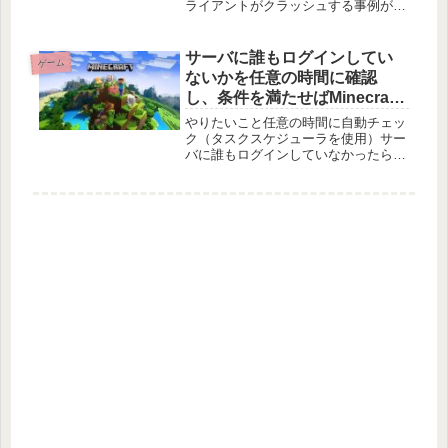
ライアントがクラッシュする事例が報
告されています。根本原因は環境依存
（プラグイン競合・Protocol/データ版
差分 等）である可能性があり一概に
サーバに誰もログインしてい
ゲーム
特定できませんが、サーバ
ないかを任意の時間に確認
し、条件を満たせばMinecraft
サーバを自動再起動する
やりたいこと任意の時間に自動チェッ
PowerShellスクリプトの紹介
ク（タスクスケジューラを使用）サー
バに誰もログインしていなかったら
Minecraftサーバを自動的に再起動スク
リプトの内容紹介以下が今回作成した
シェルスクリプトの中身です。シェル
の中身を簡単に紹介します。①