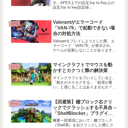
す。APEX上での設定Joy to Key上の
設定Joy to key設定値
FileVersion=69NumberOfJoysticks=2
NumberOfButtons=32DisplayMode=2
U
Valorantがエラーコード
ゲーム
「VAN-79」で起動できない場
合の対処方法
Valorantをプレイしようとした際、エ
ラーコード「VAN-79」が表示され、
ゲームが起動しないことがあります。
このエラーは主にセキュリティソフト
やVanguard（Valorant専用のアンチチ
ートシステム）に関連する問題が原因
マインクラフトでマウスを動
ゲーム
とされて
かすとカクつく際の解決策
マインクラフトをプレイしていると、
「動きがカクカクする」「処理が重
い」と感じることはありませんか？ゲ
ームのパフォーマンスが低下すると、
快適なプレイが難しくなります。この
記事では、カクつきを解消するための
【回避策】棚ブロック右クリ
ゲーム
設定変更やハードウェアの最適化方法
ックでクラッシュする不具合 ─
につ
「ShelfBlocker」プラグイン
の紹介
概要一部環境において、棚ブロック
（Shelf系）を右クリックした際にク