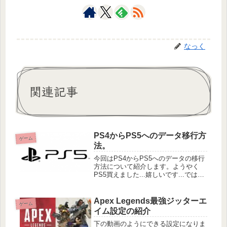
なっく
関連記事
PS4からPS5へのデータ移行方
ゲーム
法。
今回はPS4からPS5へのデータの移行
方法について紹介します。ようやく
PS5買えました...嬉しいです...では、
早速移行して行きましょう。前提条件
データ移行するには以下の条件が必要
となります。・PS4及びPS5が同一の
Apex Legends最強ジッターエ
ゲーム
ネットワークに接続さ
イム設定の紹介
下の動画のようにできる設定になりま