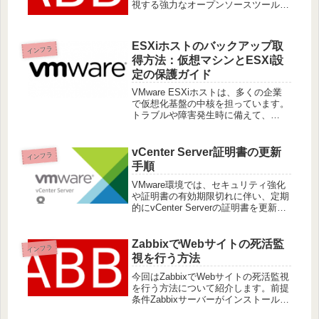
視する強力なオープンソースツールで
す。この記事では、Zabbixでの基本的
な監視設定方法をステップバイステッ
プで解説します。前提条件Zabbixサー
ESXiホストのバックアップ取
バーがインストール
インフラ
得方法：仮想マシンとESXi設
定の保護ガイド
VMware ESXiホストは、多くの企業
で仮想化基盤の中核を担っています。
トラブルや障害発生時に備えて、
ESXi環境全体のバックアップを取る
ことは非常に重要です。本記事では、
ESXi環境でのバックアップを効率的
vCenter Server証明書の更新
インフラ
に取得するための方法について
手順
VMware環境では、セキュリティ強化
や証明書の有効期限切れに伴い、定期
的にvCenter Serverの証明書を更新す
る必要があります。ここでは、
vSphere Clientを使った手順やポイン
トをご紹介します。今回は自己署名証
ZabbixでWebサイトの死活監
インフラ
明書を利用
視を行う方法
今回はZabbixでWebサイトの死活監視
を行う方法について紹介します。前提
条件Zabbixサーバーがインストールさ
れており、基本的なセットアップが完