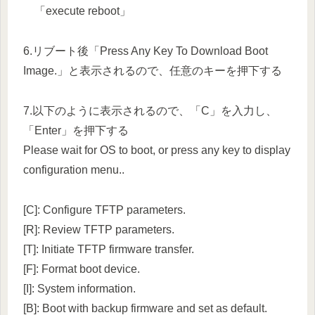
「execute reboot」
6.リブート後「Press Any Key To Download Boot
Image.」と表示されるので、任意のキーを押下する
7.以下のように表示されるので、「C」を入力し、
「Enter」を押下する
Please wait for OS to boot, or press any key to display
configuration menu..
[C]: Configure TFTP parameters.
[R]: Review TFTP parameters.
[T]: Initiate TFTP firmware transfer.
[F]: Format boot device.
[I]: System information.
[B]: Boot with backup firmware and set as default.