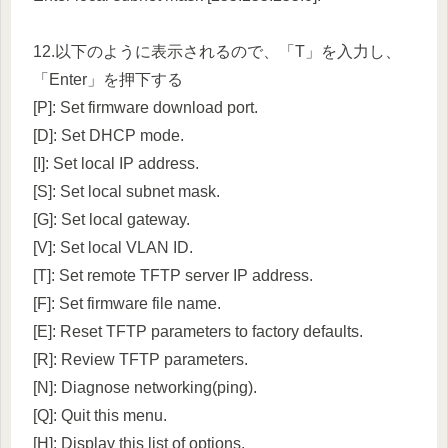
12.以下のように表示されるので、「T」を入力し、
「Enter」を押下する
[P]: Set firmware download port.
[D]: Set DHCP mode.
[I]: Set local IP address.
[S]: Set local subnet mask.
[G]: Set local gateway.
[V]: Set local VLAN ID.
[T]: Set remote TFTP server IP address.
[F]: Set firmware file name.
[E]: Reset TFTP parameters to factory defaults.
[R]: Review TFTP parameters.
[N]: Diagnose networking(ping).
[Q]: Quit this menu.
[H]: Display this list of options.