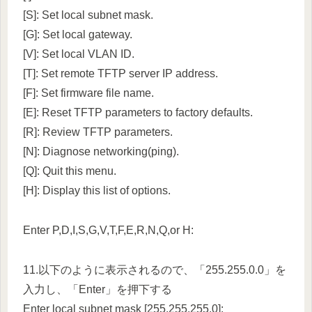
[S]: Set local subnet mask.
[G]: Set local gateway.
[V]: Set local VLAN ID.
[T]: Set remote TFTP server IP address.
[F]: Set firmware file name.
[E]: Reset TFTP parameters to factory defaults.
[R]: Review TFTP parameters.
[N]: Diagnose networking(ping).
[Q]: Quit this menu.
[H]: Display this list of options.
Enter P,D,I,S,G,V,T,F,E,R,N,Q,or H:
11.以下のように表示されるので、「255.255.0.0」を
入力し、「Enter」を押下する
Enter local subnet mask [255.255.255.0]: