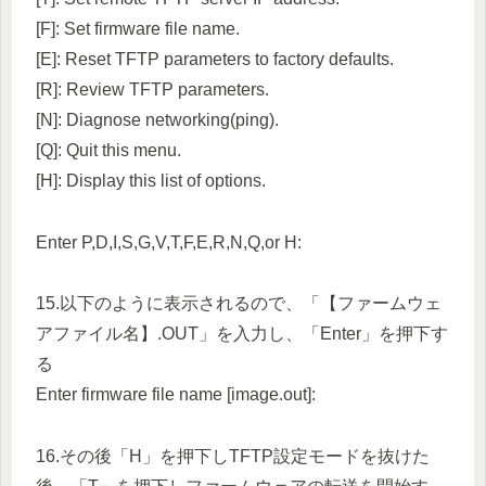
[F]: Set firmware file name.
[E]: Reset TFTP parameters to factory defaults.
[R]: Review TFTP parameters.
[N]: Diagnose networking(ping).
[Q]: Quit this menu.
[H]: Display this list of options.
Enter P,D,I,S,G,V,T,F,E,R,N,Q,or H:
15.以下のように表示されるので、「【ファームウェ
アファイル名】.OUT」を入力し、「Enter」を押下す
る
Enter firmware file name [image.out]:
16.その後「H」を押下しTFTP設定モードを抜けた