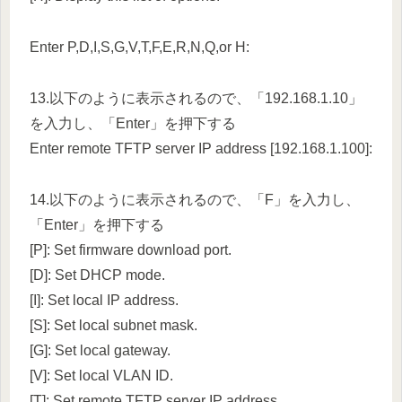
Enter P,D,I,S,G,V,T,F,E,R,N,Q,or H:
13.以下のように表示されるので、「192.168.1.10」
を入力し、「Enter」を押下する
Enter remote TFTP server IP address [192.168.1.100]:
14.以下のように表示されるので、「F」を入力し、
「Enter」を押下する
[P]: Set firmware download port.
[D]: Set DHCP mode.
[I]: Set local IP address.
[S]: Set local subnet mask.
[G]: Set local gateway.
[V]: Set local VLAN ID.
[T]: Set remote TFTP server IP address.