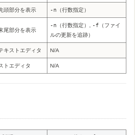
-n
先頭部分を表示
（行数指定）
-n
-f
（行数指定）,
（ファイ
末尾部分を表示
ルの更新を追跡）
テキストエディタ
N/A
ストエディタ
N/A