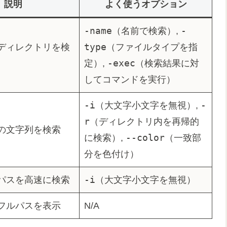
説明
よく使うオプション
-name
-
（名前で検索）,
type
ディレクトリを検
（ファイルタイプを指
-exec
定）,
（検索結果に対
してコマンドを実行）
-i
-
（大文字小文字を無視）,
r
（ディレクトリ内を再帰的
の文字列を検索
--color
に検索）,
（一致部
分を色付け）
-i
パスを高速に検索
（大文字小文字を無視）
フルパスを表示
N/A