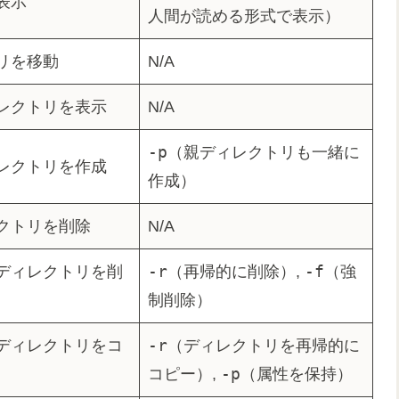
表示
人間が読める形式で表示）
リを移動
N/A
レクトリを表示
N/A
-p
（親ディレクトリも一緒に
レクトリを作成
作成）
クトリを削除
N/A
-r
-f
ディレクトリを削
（再帰的に削除）,
（強
制削除）
-r
ディレクトリをコ
（ディレクトリを再帰的に
-p
コピー）,
（属性を保持）