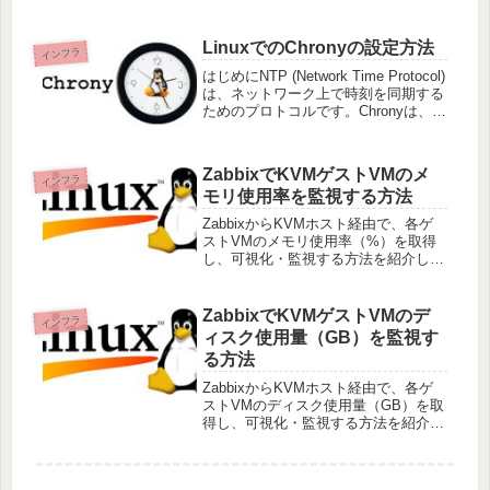
セキュリティを強化する方法をご紹介
します。このSecurity Baselineは、M
LinuxでのChronyの設定方法
インフラ
はじめにNTP (Network Time Protocol)
は、ネットワーク上で時刻を同期する
ためのプロトコルです。Chronyは、
NTPを使用して時刻を同期するための
軽量で高速なNTPクライアントおよび
サーバーです。特にモバイル環境や
ZabbixでKVMゲストVMのメ
インフラ
モリ使用率を監視する方法
ZabbixからKVMホスト経由で、各ゲ
ストVMのメモリ使用率（%）を取得
し、可視化・監視する方法を紹介しま
す。ゲストOSにZabbixエージェント
を入れずに、ホストのlibvirt経由で取
得します。 1. スクリプトの配置以下
ZabbixでKVMゲストVMのデ
インフラ
の内容でスク
ィスク使用量（GB）を監視す
る方法
ZabbixからKVMホスト経由で、各ゲ
ストVMのディスク使用量（GB）を取
得し、可視化・監視する方法を紹介し
ます。ゲストOSにZabbixエージェン
トを入れずに、virt-dfコマンドを活用
して監視します。1. スクリプトの配置