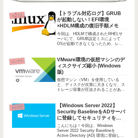
【トラブル対応ログ】GRUB
インフラ
が起動しない！EFI環境
×HDLM構成の復旧手順メモ
今回は、HDLMで構成されたRHELサ
ーバにて、GRUB設定ミスによって
OSが起動できなくなったため、レス
キューモードからGRUBを再構築して
復旧するまでの手順をまとめました。
🧭 背景と環境構成OS：RHEL 8.6ブー
VMware環境の仮想マシンのデ
インフラ
ト：UEFI（EFI
ィスクサイズ縮小 (Windows
版)
仮想マシン（VM）を使用している
と、ディスクが次第に大きくなり、ス
トレージ容量が圧迫されることがあり
ます。特に、仮想ディスクが膨れ上が
る原因として、仮想マシン内で削除し
たファイルが「未使用領域」として残
【Windows Server 2022】
インフラ
ることが挙げられます。この場合、デ
Security BaselineをADサーバ
ィス
に登録してセキュリティを強
化する方法
こんにちは！今回は、Windows
Server 2022 Security Baselineを
Active Directory (AD) 環境に登録し、