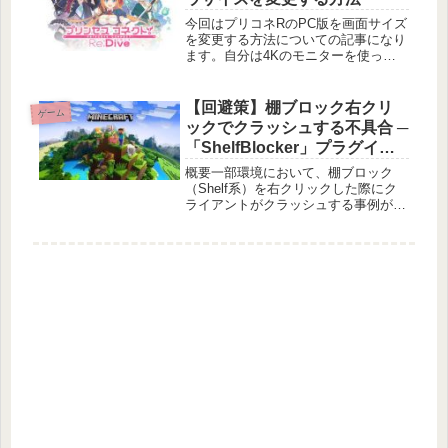
今回はプリコネRのPC版を画面サイズ
を変更する方法についての記事になり
ます。自分は4Kのモニターを使って
いるのですが、どうしても画面サイズ
に合わず、こちらのやり方を試したと
ころ快適にプレーでできるようになっ
【回避策】棚ブロック右クリ
ゲーム
たのでその紹介となります。注意今回
ックでクラッシュする不具合 ─
「ShelfBlocker」プラグイン
の紹介
概要一部環境において、棚ブロック
（Shelf系）を右クリックした際にク
ライアントがクラッシュする事例が報
告されています。根本原因は環境依存
（プラグイン競合・Protocol/データ版
差分 等）である可能性があり一概に
特定できませんが、サーバ