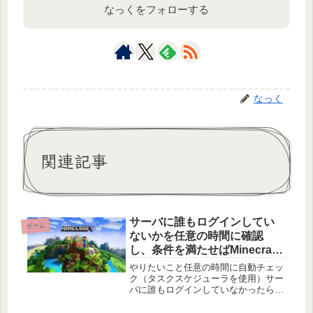
なっくをフォローする
なっく
関連記事
サーバに誰もログインしてい
ゲーム
ないかを任意の時間に確認
し、条件を満たせばMinecraft
サーバを自動再起動する
やりたいこと任意の時間に自動チェッ
PowerShellスクリプトの紹介
ク（タスクスケジューラを使用）サー
バに誰もログインしていなかったら
Minecraftサーバを自動的に再起動スク
リプトの内容紹介以下が今回作成した