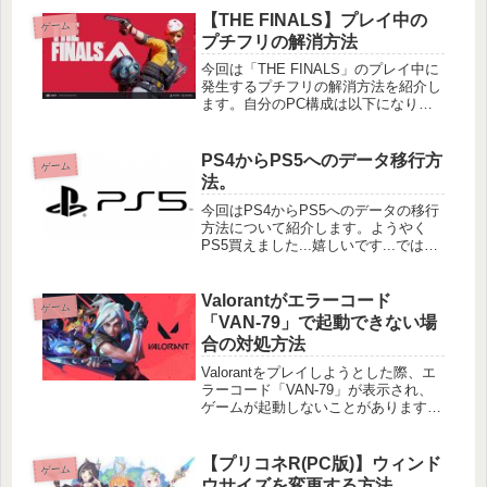
シェルスクリプトの中身です。シェル
【THE FINALS】プレイ中の
ゲーム
の中身を簡単に紹介します。①
プチフリの解消方法
今回は「THE FINALS」のプレイ中に
発生するプチフリの解消方法を紹介し
ます。自分のPC構成は以下になりま
す。CPU：Rizen 9 5950XGPU：
RTX3090OS：Windows11 Pro
23H2 22631.2861解消策
PS4からPS5へのデータ移行方
ゲーム
法。
今回はPS4からPS5へのデータの移行
方法について紹介します。ようやく
PS5買えました...嬉しいです...では、
早速移行して行きましょう。前提条件
データ移行するには以下の条件が必要
となります。・PS4及びPS5が同一の
Valorantがエラーコード
ゲーム
ネットワークに接続さ
「VAN-79」で起動できない場
合の対処方法
Valorantをプレイしようとした際、エ
ラーコード「VAN-79」が表示され、
ゲームが起動しないことがあります。
このエラーは主にセキュリティソフト
やVanguard（Valorant専用のアンチチ
ートシステム）に関連する問題が原因
【プリコネR(PC版)】ウィンド
ゲーム
とされて
ウサイズを変更する方法