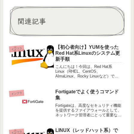
関連記事
【初心者向け】YUMを使った
インフラ
Red Hat系Linuxのシステム更
新手順
こんにちは！今回は、Red Hat系
Linux（RHEL、CentOS、
AlmaLinux、Rocky Linuxなど）で
YUMを使ってシステムをアップデー
トする方法を紹介します。システムの
パフォーマンス向上やセキュリティア
Fortigateでよく使うコマンド
インフラ
ップデートは重要
集
Fortigateは、高度なセキュリティ機能
を提供するファイアウォールとして、
ネットワーク管理者にとって重要なツ
ールです。ここでは、Fortigateでよく
使われるコマンドを紹介します。1. シ
ステム情報の確認1.1 バージョン確認
LINUX（レッドハット系）で
インフラ