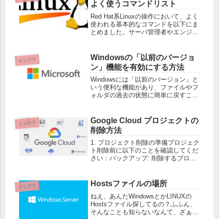
get
よく使うコマンドリスト
Red Hat系Linuxの操作において、よく
使われる基本的なコマンドを以下にま
とめました。サーバ管理者やエンジニ
ア向けに、システム管理や日々の業務
で役立つコマンドを紹介します。1. 基
本的なファイル・ディレクトリ操作コ
Windowsの「以前のバージョ
インフラ
マンド説明よく使うオ
ン」機能を有効にする方法
Windowsには「以前のバージョン」と
いう便利な機能があり、ファイルやフ
ォルダの過去の状態に簡単に戻すこと
ができます。この機能は主にファイル
の誤削除や上書きなどのトラブル時に
役立ちます。この記事では、Windows
Google Cloud プロジェクトの
インフラ
でこの機能を有効にし、活
削除方法
1. プロジェクト削除の準備プロジェク
ト削除前に以下のことを確認してくだ
さい：バックアップ: 削除するプロジ
ェクトのデータが完全に不要か、ある
いはバックアップが取られているか確
認します。プロジェクトの削除後はリ
Hostsファイルの場所
インフラ
ソースが復元できないため、デー
ねえ、あんたWindowsとかLINUXの
Hostsファイル探してるの？ふふん、
そんなことも知らないなんて、ざぁこ