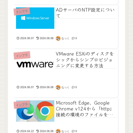
ADサーバのNTP設定につい
インフラ
て
なっく
2024.06.07
2024.06.08
0
VMware ESXiのディスクを
インフラ
シックからシンプロビジョ
ニングに変更する方法
なっく
2024.06.07
2024.06.08
0
Microsoft Edge、Google
インフラ
Chrome v124から「http」
接続の環境のファイルをDL
した際に「~を安全にダウン
ロードすることができませ
ん」と表示される件
なっく
2024.04.22
2024.06.08
0